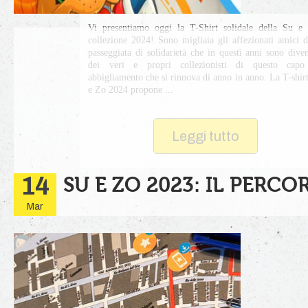
Vi presentiamo oggi la T-Shirt solidale della Su e
collezione 2024! Sono migliaia gli affezionati amici d
passeggiata di solidarietà che in questi anni sono diven
dei veri e propri collezionisti di questo capo
abbigliamento che si rinnova di anno in anno. La T-shir
e Zo 2024 propone ...
Leggi tutto
14
SU E ZO 2023: IL PERCO
Mar