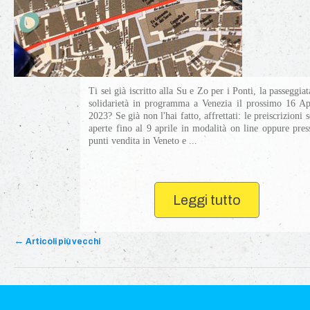
Ti sei già iscritto alla Su e Zo per i Ponti, la passeggiat
solidarietà in programma a Venezia il prossimo 16 Ap
2023? Se già non l'hai fatto, affrettati: le preiscrizioni 
aperte fino al 9 aprile in modalità on line oppure pres
punti vendita in Veneto e ...
Leggi tutto
Navigazione articolo
←
Articoli più vecchi