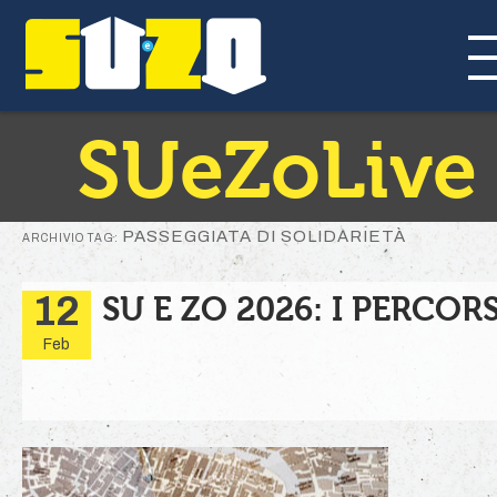
SUeZoLive
PASSEGGIATA DI SOLIDARIETÀ
ARCHIVIO TAG:
12
SU E ZO 2026: I PERCORS
Feb