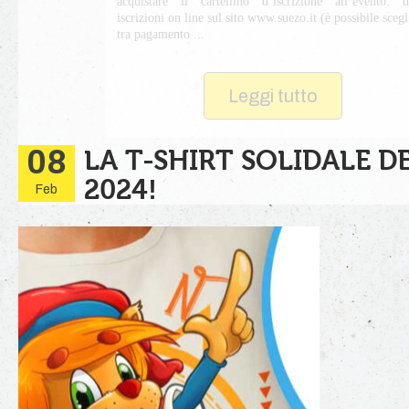
acquistare il cartellino d’iscrizione all’evento: d
iscrizioni on line sul sito www.suezo.it (è possibile scegl
tra pagamento ...
Leggi tutto
08
LA T-SHIRT SOLIDALE D
2024!
Feb