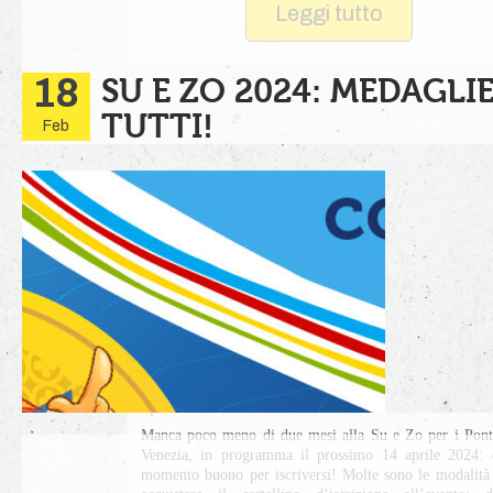
Leggi tutto
18
SU E ZO 2024: MEDAGLI
TUTTI!
Feb
Manca poco meno di due mesi alla Su e Zo per i Pont
Venezia, in programma il prossimo 14 aprile 2024: 
momento buono per iscriversi! Molte sono le modalità