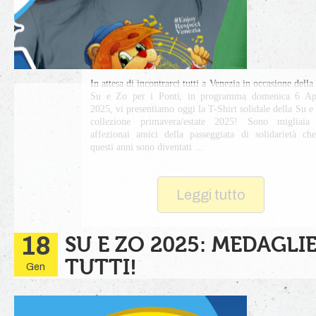
In attesa di incontrarci tutti a Venezia in occasione della
Su e Zo per i Ponti, in programma domenica 6 Apr
2025, vi presentiamo oggi la T-Shirt solidale della Su e
collezione primavera/estate 2025! Sono migliaia 
affezionai amici della passeggiata di solidarietà ch
questi anni sono diventati ...
Leggi tutto
18
SU E ZO 2025: MEDAGLI
TUTTI!
Gen