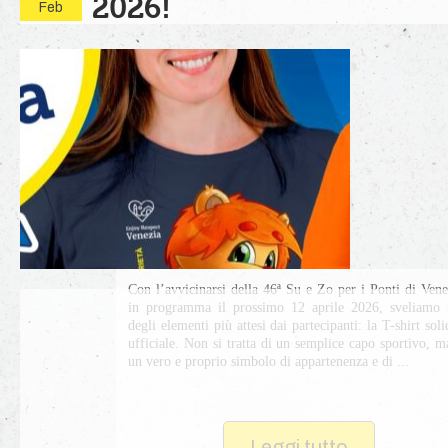
2026!
Feb
Con l’avvicinarsi della 46ª Su e Zo per i Ponti di Vene
in programma il prossimo 12 aprile 2026, sveliamo
degli elementi più attesi dai partecipanti: la T-shirt soli
ufficiale. Non si tratta di un semplice capo sportivo, m
un vero e proprio simbolo di appartenenza e di ...
Leggi tutto