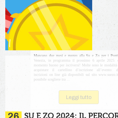
Mancano due mesi e mezzo alla Su e Zo per i Pont
Venezia, in programma il prossimo 6 aprile 2025: 
momento buono per iscriversi! Molte sono le modalità
acquistare il cartellino d’iscrizione all’evento: d
iscrizioni on line già disponibili sul sito www.suezo.i
possibile scegliere tra ...
Leggi tutto
26
SU E ZO 2024: IL PERCO