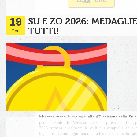
19
SU E ZO 2026: MEDAGLI
TUTTI!
Gen
Mancano meno di tre mesi alla 46ª edizione della Su 
per i Ponti di Venezia, che il prossimo 12 apr
2026 tornerà a colorare le calli e i campielli della c
lagunare. Come ogni anno, l’attesa non è solo pe