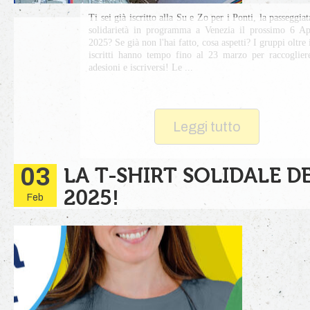
Ti sei già iscritto alla Su e Zo per i Ponti, la passeggiat
solidarietà in programma a Venezia il prossimo 6 Ap
2025? Se già non l'hai fatto, cosa aspetti? I gruppi oltre 
iscritti hanno tempo fino al 23 marzo per raccoglier
adesioni e iscriversi! Le ...
Leggi tutto
03
LA T-SHIRT SOLIDALE D
2025!
Feb