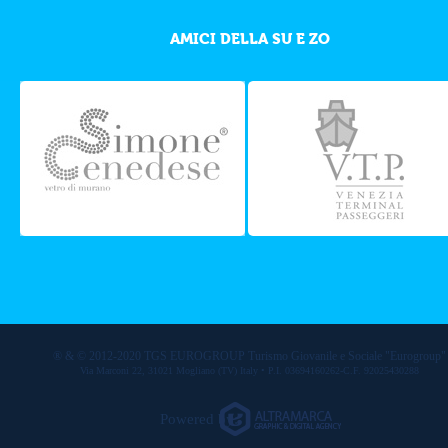
AMICI DELLA SU E ZO
® & © 2012-2020 TGS EUROGROUP Turismo Giovanile e Sociale "Eurogroup"
Via Marconi 22, 31021 Mogliano (TV) Italy • P.I. 03694160262-C.F. 92025430288
Powered by: