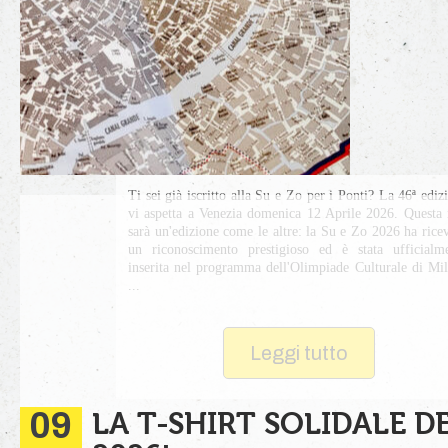
Ti sei già iscritto alla Su e Zo per i Ponti? La 46ª ediz
vi aspetta a Venezia domenica 12 Aprile 2026. Questa
sarà un'edizione come le altre: la Su e Zo 2026 ha rice
un riconoscimento prestigioso ed è stata ufficialm
inserita nel programma dell'Olimpiade Culturale di Mi
...
Leggi tutto
09
LA T-SHIRT SOLIDALE D