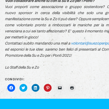
Vuoi collaborare anche tu con la Su e Zo per i Ponti?
Vuoi proporti come associazione o gruppo sostenitore?
nuovo sponsor in cerca della visibilità che solo una g
manifestazione come la Su e Zo ti può dare? Oppure semplice
come volontario pronto a rimboccarti le maniche per la m
veneziana a cui sei tanto affezionato? E’ questo il momento mig
per metterti in gioco!
Contattaci subito mandando una mail a
volontari@suezoperipon
ed esponici le tue idee: saremo ben felici di presentarti al Com
Promotore della Su e Zo per i Ponti 2021!
Lo Staff della Su e Zo
CONDIVIDI:
Fai
Click
Fai
Fai
Fai
Fai
clic
to
clic
clic
clic
clic
per
share
qui
qui
per
qui
condividere
on
per
per
inviare
per
su
Twitter
condividere
condividere
un
stampare
Facebook
(Si
su
su
link
(Si