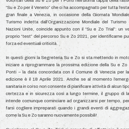
Volontari della Su e Zo per i Ponti nell’ultima tappa della ras
“Su e Zo per il Veneto” che ci ha accompagnato per tutta l’estat
gran finale a Venezia, in occasione della Giornata Mondial
Turismo indetta dall’Organizzazione Mondiale del Turismo 
Nazioni Unite, coincide appunto con il “Su e Zo Trial”: un v
proprio “test” del percorso Su e Zo 2021, per identificarne pun
forza ed eventuali criticità.
In questi giorni la Segreteria Su e Zo si sta mettendo in mot
iniziare a riprogrammare la prossima edizione della Su e Zo 
Ponti – la data concordata con il Comune di Venezia per l
edizione è il 18 Aprile 2021. Anche se al momento l’emer
sanitaria in corso non consente di pianificare attività di alcun ti
certezza e in sicurezza così a lungo termine, il gruppo di l
intende comunque cominciare ad organizzarsi per tempo, pe
farsi cogliere impreparati quando i grandi eventi di aggrega
come la Su e Zo saranno nuovamente possibili!