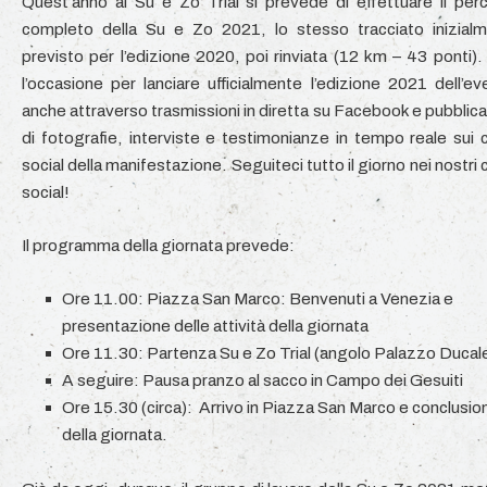
Quest’anno al Su e Zo Trial si prevede di effettuare il per
completo della Su e Zo 2021, lo stesso tracciato inizial
previsto per l’edizione 2020, poi rinviata (12 km – 43 ponti).
l’occasione per lanciare ufficialmente l’edizione 2021 dell’ev
anche attraverso trasmissioni in diretta su Facebook e pubblica
di fotografie, interviste e testimonianze in tempo reale sui c
social della manifestazione. Seguiteci tutto il giorno nei nostri 
social!
Il programma della giornata prevede:
Ore 11.00: Piazza San Marco: Benvenuti a Venezia e
presentazione delle attività della giornata
Ore 11.30: Partenza Su e Zo Trial (angolo Palazzo Ducal
A seguire: Pausa pranzo al sacco in Campo dei Gesuiti
Ore 15.30 (circa): Arrivo in Piazza San Marco e conclusio
della giornata.