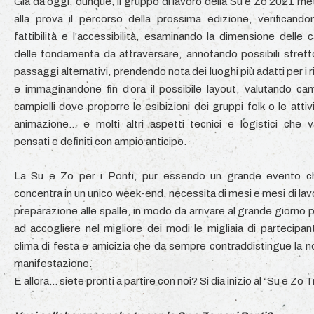
Già da oggi, dunque, il gruppo di lavoro della Su e Zo 2021 me
alla prova il percorso della prossima edizione, verificando
fattibilità e l’accessibilità, esaminando la dimensione delle ca
delle fondamenta da attraversare, annotando possibili strett
passaggi alternativi, prendendo nota dei luoghi più adatti per i r
e immaginandone fin d’ora il possibile layout, valutando ca
campielli dove proporre le esibizioni dei gruppi folk o le attivi
animazione… e molti altri aspetti tecnici e logistici che 
pensati e definiti con ampio anticipo.
La Su e Zo per i Ponti, pur essendo un grande evento c
concentra in un unico week-end, necessita di mesi e mesi di lav
preparazione alle spalle, in modo da arrivare al grande giorno p
ad accogliere nel migliore dei modi le migliaia di partecipant
clima di festa e amicizia che da sempre contraddistingue la n
manifestazione.
E allora… siete pronti a partire con noi? Si dia inizio al “Su e Zo Tr