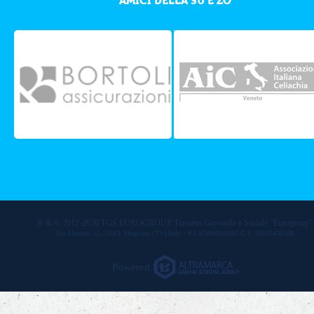
AMICI DELLA SU E ZO
® & © 2012-2020 TGS EUROGROUP Turismo Giovanile e Sociale "Eurogroup"
Via Marconi 22, 31021 Mogliano (TV) Italy • P.I. 03694160262-C.F. 92025430288
Powered by: